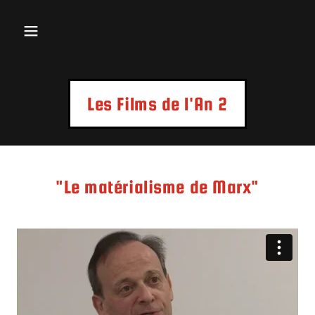
Les Films de l'An 2
"Le matérialisme de Marx"